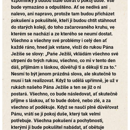
vzpomínky ji budou stále obírat o pokoj duše. Vše
bude vymazáno a odpuštěno. Ať se nedívá ani
nalevo, ani napravo, protože tam budou přicházet
pokušení a pokušitelé, kteří ji budou chtít stáhnout
do starých kolejí, do toho začarovaného kruhu, ve
kterém se nachází a ze kterého se neumí dostat.
Všechno a všechny své problémy i celý den ať
každé ráno, hned jak vstane, vloží do rukou Pána
Ježíše se slovy: „Pane Ježíši, vkládám všechno své
utrpení do tvých rukou, všechno, co mi v tento den
dáš, přijímám s láskou, důvěřuji ti a děkuji ti za to.“
Nesmí to být jenom prázdná slova, ale skutečně to
musí i tak realizovat. Když to udělá upřímně, je už v
rukách našeho Pána Ježíše a ten se již o ni
postará. Všechno, co bude následovat, ať skutečně
přijme s láskou, ať to bude dobré, nebo zlé, a za
všechno ať poděkuje. Když se naučí plně důvěřovat
Pánu, vrátí se jí pokoj duše, který tak velmi
potřebuje. Všechna pokušení a pochybnosti,
kterými ji bude pokušitel nabádat, ať obětuje