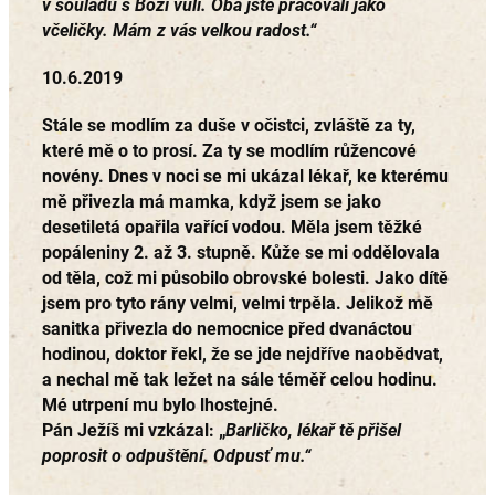
v souladu s Boží vůlí. Oba jste pracovali jako
včeličky. Mám z vás velkou radost.“
10.6.2019
Stále se modlím za duše v očistci, zvláště za ty,
které mě o to prosí. Za ty se modlím růžencové
novény. Dnes v noci se mi ukázal lékař, ke kterému
mě přivezla má mamka, když jsem se jako
desetiletá opařila vařící vodou. Měla jsem těžké
popáleniny 2. až 3. stupně. Kůže se mi oddělovala
od těla, což mi působilo obrovské bolesti. Jako dítě
jsem pro tyto rány velmi, velmi trpěla. Jelikož mě
sanitka přivezla do nemocnice před dvanáctou
hodinou, doktor řekl, že se jde nejdříve naobědvat,
a nechal mě tak ležet na sále téměř celou hodinu.
Mé utrpení mu bylo lhostejné.
Pán Ježíš mi vzkázal: „
Barličko, lékař tě přišel
poprosit o odpuštění. Odpusť mu.“