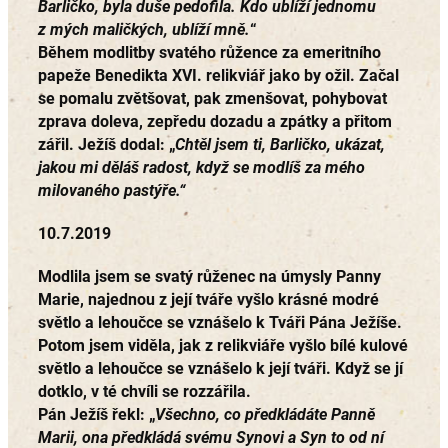
Barličko, byla duše pedofila. Kdo ublíží jednomu
z mých maličkých, ublíží mně.
“
Během modlitby svatého růžence za emeritního
papeže Benedikta XVI. relikviář jako by ožil. Začal
se pomalu zvětšovat, pak zmenšovat, pohybovat
zprava doleva, zepředu dozadu a zpátky a přitom
zářil. Ježíš dodal: „
Chtěl jsem ti, Barličko, ukázat,
jakou mi děláš radost, když se modlíš za mého
milovaného pastýře.“
10.7.2019
Modlila jsem se svatý růženec na úmysly Panny
Marie, najednou z její tváře vyšlo krásné modré
světlo a lehoučce se vznášelo k Tváři Pána Ježíše.
Potom jsem viděla, jak z relikviáře vyšlo bílé kulové
světlo a lehoučce se vznášelo k její tváři. Když se jí
dotklo, v té chvíli se rozzářila.
Pán Ježíš řekl: „
Všechno, co předkládáte Panně
Marii, ona předkládá svému Synovi a Syn to od ní