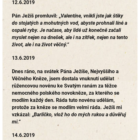
12.6.2019
Pán Ježíš promluvil:
„
Valentíne, vnikli jste jak štiky
do stojatých a mohutných vod, abyste prohnali líné a
ospalé ryby. Je načase, aby lidé už konečně začali
myslet nejen na dnešek, ale i na zítřek, nejen na tento
život, ale i na život věčný.“
13.6.2019
Dnes ráno, na svátek Pána Ježíše, Nejvyššího a
Věčného Kněze, jsem dostala vnuknutí udělat
růžencovou novénu ke Svatým ranám za těžce
nemocného polského novokněze, za kterého se
modlím každý den. Ráda tuto novénu udělám,
protože za kněze se modlím velmi ráda. Ježíš mi
vzkázal: „
Barličko, vlož ho do mých rukou a důvěřuj
mi.“
14.6.2019