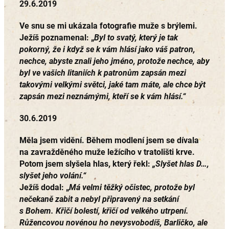
29.6.2019
Ve snu se mi ukázala fotografie muže s brýlemi.
Ježíš poznamenal: „
Byl to svatý, který je tak
pokorný, že i když se k vám hlásí jako váš patron,
nechce, abyste znali jeho jméno, protože nechce, aby
byl ve vašich litaniích k patronům zapsán mezi
takovými velkými světci, jaké tam máte, ale chce být
zapsán mezi neznámými, kteří se k vám hlásí.“
30.6.2019
Měla jsem vidění. Během modlení jsem se dívala
na zavražděného muže ležícího v tratolišti krve.
Potom jsem slyšela hlas, který řekl:
„Slyšet hlas D…,
slyšet jeho volání.“
Ježíš dodal: „
Má velmi těžký očistec, protože byl
nečekaně zabit a nebyl připravený na setkání
s Bohem. Křičí bolestí, křičí od velkého utrpení.
Růžencovou novénou ho nevysvobodíš, Barličko, ale