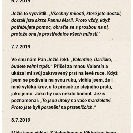
6.7.2019
Ježíš to vysvětlil:
„Všechny milosti, které jste dostali,
dostali jste skrze Pannu Marii. Proto vždy, když
potřebujete pomoc, obraťte se s prosbou na ni,
protože ona je prostřednice všech milostí.“
7.7.2019
Ve snu nám Pán Ježíš řekl: „
Valentíne, Barličko,
budete velmi trpět.
“ Přišel za mnou Valentín a
ukázal mi svůj zakrvavený prst na levé ruce. Když
jsem se podívala na svou ruku, viděla jsem, že i
mně vytéká krev, a to přesně ze stejného prstu,
jako jemu. Jako by nás někdo bodnul. Ježíš
poznamenal:
„
To jsou útoky na vaše manželství.
Proto jste byli poraněni na prsteníčcích.
“
8.7.2019
Měla jsem vidění. S Valentínem a Viktorkou jsem