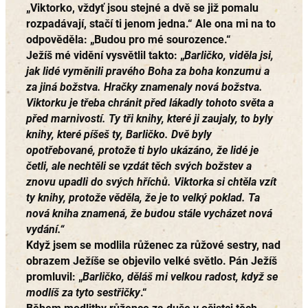
„Viktorko, vždyť jsou stejné a dvě se již pomalu
rozpadávají, stačí ti jenom jedna.“ Ale ona mi na to
odpověděla: „Budou pro mé sourozence.“
Ježíš mé vidění vysvětlil takto: „
Barličko, viděla jsi,
jak lidé vyměnili pravého Boha za boha konzumu a
za jiná božstva. Hračky znamenaly nová božstva.
Viktorku je třeba chránit před lákadly tohoto světa a
před marnivostí. Ty tři knihy, které ji zaujaly, to byly
knihy, které píšeš ty, Barličko. Dvě byly
opotřebované, protože ti bylo ukázáno, že lidé je
četli, ale nechtěli se vzdát těch svých božstev a
znovu upadli do svých hříchů. Viktorka si chtěla vzít
ty knihy, protože věděla, že je to velký poklad. Ta
nová kniha znamená, že budou stále vycházet nová
vydání.“
Když jsem se modlila růženec za růžové sestry, nad
obrazem Ježíše se objevilo velké světlo. Pán Ježíš
promluvil: „
Barličko, děláš mi velkou radost, když se
modlíš za tyto sestřičky
.“