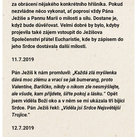
za obrácení nějakého konkrétního hříšníka. Pokud
nezvládne něco vykonat, ať poprosí vždy Pána
Ježíše a Pannu Marii o milosti a sílu. Dostane je,
když bude důvěřovat. Velmi dobré by bylo, kdyby
projevila také zájem vstoupit do Ježíšova
Společenství přátel Eucharistie, kde by zápisem do
jeho Srdce dostávala další milosti.
11.7.2019
Pán Ježíš k nám promluvil: „
Každá zlá myšlenka
dává moc zlému a vrací se jak bumerang, proto
Valentíne, Barličko, nikdy o nikom zle nesmýšlejte,
ale všude, kam přijdete, šiřte pokoj a lásku.
“ Opět
jsem viděla Boží oko a v něm se mi ukázala tři bijící
Srdce. Pán Ježíš řekl: „
Viděla jsi Srdce Nejsvětější
Trojice.“
12.7.2019