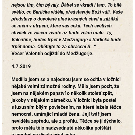
nejsou tím, čím bývaly. Ďábel se vkradl i tam. To bílé
světlo, co Barlička viděla, představuje Boží vůli. Vaše
představy o dovolené plné krásných chvil a zážitků
se mění v utrpení, které vás čeká. Těch světlých
chvilek ve vašem životě už bude velmi málo. Ty,
Valentíne, budeš trpět v Medžugorje a Barlička bude
trpět doma. Obětujte to za obrácení S…
“
Večer Valentín odjíždí do Medžugorje.
4.7.2019
Modlila jsem se a najednou jsem se ocitla v ložnici
nějaké velmi zámožné rodiny. Měla jsem pocit, že
jsem na nějakém panství o několik století zpět,
jakoby v nějakém zámečku. V ložnici byla postel
s luxusním bílým povlečením, na které ležela těžce
nemocná, umírající mladá žena. Její tvář jsem
neviděla zepředu, ale z profilu. Těžce se jí dýchalo,
proto měla tělo nadzvednuté několika polštáři
a smutně se dívala před sebe.