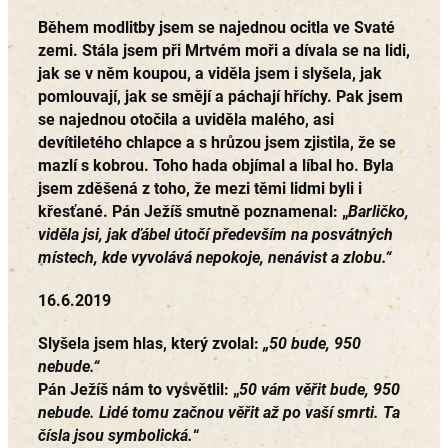
Během modlitby jsem se najednou ocitla ve Svaté
zemi. Stála jsem při Mrtvém moři a dívala se na lidi,
jak se v něm koupou, a viděla jsem i slyšela, jak
pomlouvají, jak se smějí a páchají hříchy. Pak jsem
se najednou otočila a uviděla malého, asi
devítiletého chlapce a s hrůzou jsem zjistila, že se
mazlí s kobrou. Toho hada objímal a líbal ho. Byla
jsem zděšená z toho, že mezi těmi lidmi byli i
křesťané. Pán Ježíš smutně poznamenal: „
Barličko,
viděla jsi, jak ďábel útočí především na posvátných
místech, kde vyvolává nepokoje, nenávist a zlobu.“
16.6.2019
Slyšela jsem hlas, který zvolal:
„50 bude, 950
nebude.“
Pán Ježíš nám to vysvětlil: „
50 vám věřit bude, 950
nebude. Lidé tomu začnou věřit až po vaší smrti. Ta
čísla jsou symbolická.
“