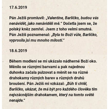
17.6.2019
Pán Ježíš promluvil: „
Valentíne, Barličko, budou vás
nenávidět, jako nenáviděli mě.
“ Dočetla jsem se, že
polský kněz zemřel. Jsem z toho velmi smutná.
Pán Ježíš poznamenal: „
Byla to Boží vůle, Barličko,
vyprosila jsi mu mnoho milostí.“
18.6.2019
Během modlení se mi ukázalo nádherné Boží oko.
Měnilo se různými barvami a pak najednou
duhovka začala pulzovat a měnit se na různé
drahokamy různých barev a různých druhů
broušení. Pán Ježíš mi vzkázal: „
Bůh ti chtěl,
Barličko, ukázat, že má být pro každého člověka tím
nejvzácnějším drahokamem, který na tomto světě
nenajde.“