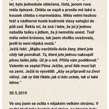
let, byla jednoduše oblečená, čistá, jenom ruce
měla špinavé. Chtěla se napít a prosila mě také o
kousek chleba s marmeládou. Měla velmi hezkou
tvář a nádherné husté kudrnaté vlasy sahající do
půli zad. Řekla mi, že zná i tebe, že jsi jí jednou
nabalila tašku s jídlem, že ji nemohla unést. Tvář
měla velmi krásnou, tak jsem chvilku uvažovala,
jestli to není nějaká svatá.“
Ježíš řekl: „
Majku navštívila duše ženy, které jste
vždy tak pomáhali. Ta, které jste jednou nakoupili
plnou tašku jídla. Už je u mě. Přišla vám poděkovat.
“
Valentín se zeptal Pána Ježíše, proč lidé musí být
na zemi. Ježíš to vysvětlil: „
Aby se připravili na život
věčný. Jak vy lidé říkáte: jak si kdo ustele, tak si také
lehne.
“
30.5.2019
Ve snu jsem se ocitla v nějakém velkém chrámu. V