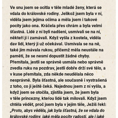
Ve snu jsem se ocitla v těle mladé ženy, která se
vdala do královské rodiny. Jelikož jsem byla v ní,
viděla jsem jejíma očima a měla jsem i takové
pocity jako ona. Kráčela přes chrám a byla velmi
šťastná. Lidé z ní byli nadšeni, usmívali se na ni,
někteří jí i zamávali. Když vyšla z kostela, viděla
dav lidí, který ji už očekával. Usmívala se na ně,
také jim mávala rukou, přičemž měla neustále na
paměti, že se nesmí dopustit žádné chyby.
Přemítala, jestli se správně usmála nebo správně
zvedla ruku na pozdrav, jestli dobře drží své tělo, a
v kuse přemítala, zda někde neudělala něco
nesprávně. Byla šťastná, ale současně i vystrašená
z toho, co ji ještě čeká. Najednou jsem z ní vyšla, a
když jsem se otočila, zjistila jsem, že jsem byla
v těle princezny, kterou lidé tak milovali. Když jsem
chtěla vědět, proč jsem byla v jejím těle, Ježíš řekl:
„Proto, abys věděla, jak byla šťastná, že se vdala do
královské rodiny, jaké měla pocity radosti, ale i jaké