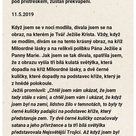
pod přístřeškem, zůstali překvapení.
11.5.2019
Když jsem se v noci modlila, dívala jsem se na
obraz, na kterém je Tvář Ježíše Krista. Vždy, když
se modlím, dívám se na tento krásný obraz, na kříž
Milosrdné lásky a na relikvii polibku Pána Ježíše a
Panny Marie. Jak jsem se tak dívala, spatřila jsem,
že z obrazu vyšla tři bílá kulatá světýlka, která
dopadla na kříž Milosrdné lásky, a dvě černé
kuličky, které dopadly na podstavec kříže, který je
z hnědé polokoule.
Ježíš promluvil: „
Chtěl jsem vám ukázat, že jsem
tady stále s vámi, a chtěl jsem vám i ukázat, že když
jsem byl na zemi, lidstvo žilo v temnotách, to byly ty
černé kuličky padající na podstavec kříže, který
představuje zem. Ty dvě černé kuličky označovaly
satana a jeho přívržence a ta tři bílá světýlka
představovala Nejsvětější Trojici. Až když jsem byl