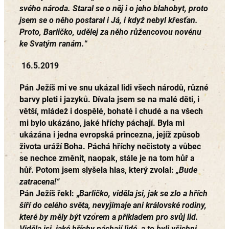
svého národa. Staral se o něj i o jeho blahobyt, proto
jsem se o něho postaral i Já, i když nebyl křesťan.
Proto, Barličko, udělej za něho růžencovou novénu
ke Svatým ranám.
“
16.5.2019
Pán Ježíš mi ve snu ukázal lidi všech národů, různé
barvy pleti i jazyků. Dívala jsem se na malé děti, i
větší, mládež i dospělé, bohaté i chudé a na všech
mi bylo ukázáno, jaké hříchy páchají. Byla mi
ukázána i jedna evropská princezna, jejíž způsob
života uráží Boha. Páchá hříchy nečistoty a vůbec
se nechce změnit, naopak, stále je na tom hůř a
hůř. Potom jsem slyšela hlas, který zvolal:
„Bude
zatracena!“
Pán Ježíš řekl:
„
Barličko, viděla jsi, jak se zlo a hřích
šíří do celého světa, nevyjímaje ani královské rodiny,
které by měly být vzorem a příkladem pro svůj lid.
Viděla jsi, jaké hříchy páchají lidé, a to byli všichni