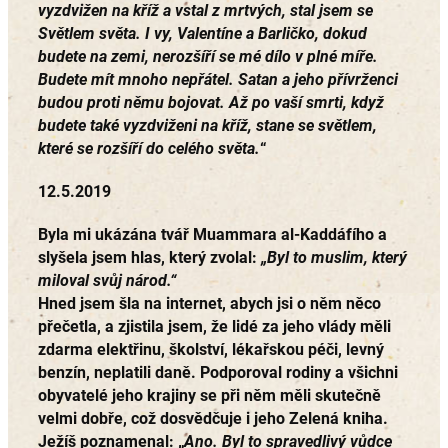
vyzdvižen na kříž a vstal z mrtvých, stal jsem se
Světlem světa. I vy, Valentíne a Barličko, dokud
budete na zemi, nerozšíří se mé dílo v plné míře.
Budete mít mnoho nepřátel. Satan a jeho přívrženci
budou proti němu bojovat. Až po vaší smrti, když
budete také vyzdviženi na kříž, stane se světlem,
které se rozšíří do celého světa.
“
12.5.2019
Byla mi ukázána tvář Muammara al-Kaddáfího a
slyšela jsem hlas, který zvolal:
„Byl to muslim, který
miloval svůj národ.“
Hned jsem šla na internet, abych jsi o něm něco
přečetla, a zjistila jsem, že lidé za jeho vlády měli
zdarma elektřinu, školství, lékařskou péči, levný
benzín, neplatili daně. Podporoval rodiny a všichni
obyvatelé jeho krajiny se při něm měli skutečně
velmi dobře, což dosvědčuje i jeho Zelená kniha.
Ježíš poznamenal: „
Ano. Byl to spravedlivý vůdce