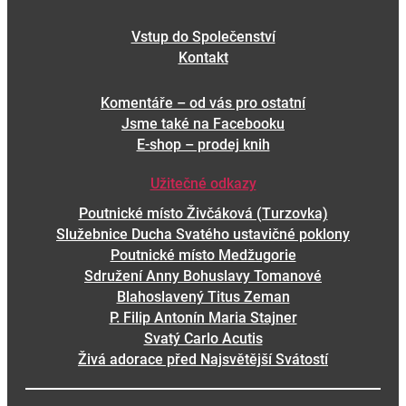
ľ
a
Vstup do Společenství
d
Kontakt
a
ť
Komentáře – od vás pro ostatní
Jsme také na Facebooku
E-shop – prodej knih
Užitečné odkazy
Poutnické místo Živčáková (Turzovka)
Služebnice Ducha Svatého ustavičné poklony
Poutnické místo Medžugorie
Sdružení Anny Bohuslavy Tomanové
Blahoslavený Titus Zeman
P. Filip Antonín Maria Stajner
Svatý Carlo Acutis
Živá adorace před Najsvětější Svátostí