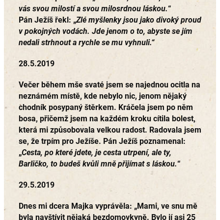
vás svou milostí a svou milosrdnou láskou.
“
Pán Ježíš řekl: „
Zlé myšlenky jsou jako divoký proud
v pokojných vodách. Jde jenom o to, abyste se jím
nedali strhnout a rychle se mu vyhnuli.“
28.5.2019
Večer během mše svaté jsem se najednou ocitla na
neznámém místě, kde nebylo nic, jenom nějaký
chodník posypaný štěrkem. Kráčela jsem po něm
bosa, přičemž jsem na každém kroku cítila bolest,
která mi způsobovala velkou radost. Radovala jsem
se, že trpím pro Ježíše. Pán Ježíš poznamenal:
„
Cesta, po které jdete, je cesta utrpení, ale ty,
Barličko, to budeš kvůli mně přijímat s láskou.
“
29.5.2019
Dnes mi dcera Majka vyprávěla: „Mami, ve snu mě
byla navštívit nějaká bezdomovkyně. Bylo jí asi 25