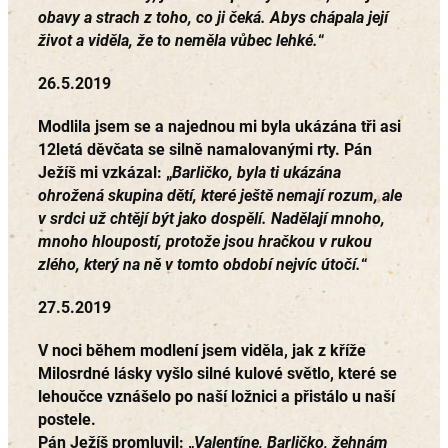
obavy a strach z toho, co ji čeká. Abys chápala její
život a viděla, že to neměla vůbec lehké.
“
26.5.2019
Modlila jsem se a najednou mi byla ukázána tři asi
12letá děvčata se silně namalovanými rty. Pán
Ježíš mi vzkázal:
„
Barličko, byla ti ukázána
ohrožená skupina dětí, které ještě nemají rozum, ale
v srdci už chtějí být jako dospělí. Nadělají mnoho,
mnoho hloupostí, protože jsou hračkou v rukou
zlého, který na ně v tomto období nejvíc útočí.
“
27.5.2019
V noci během modlení jsem viděla, jak z kříže
Milosrdné lásky vyšlo silné kulové světlo, které se
lehoučce vznášelo po naší ložnici a přistálo u naší
postele.
Pán Ježíš promluvil:
„
Valentíne, Barličko, žehnám