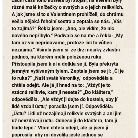
zadní části toho kostela byl stojan, na kterém byly
různé malé knížečky o svatých a o jejich relikviích.
A jak jsme si to s Valentínem prohlíželi, do chrámu
vešla nějaká řeholní sestra a zeptala se nás: „Vás
to zajímá?“ Řekla jsem: „Ano, ale vidím, že nic
nového nepřibylo.“ Podívala se na mě a řekla: „My
tam už víc nepřidáváme, protože lidi to vůbec
nezajímá.“ Všimla jsem si, že drží nějaký zvláštní
podnos, na kterém měla položenou ruku.
Přistoupila jsem k ní a dotkla se jí. Byla překrytá
jemným vyšívaným tylem. Zeptala jsem se jí: „Čí je
to ruka?“ „Naší svaté Veroniky,“ odpověděla a
chtěla odejít. Ale já jí hned na to: „Vždyť je to
vzácná relikvie, kam ji nesete?“ „Do kláštera,“
odpověděla. „Ale vždyť ji dejte do kostela, aby jí
lidé vzdali úctu,“ poradila jsem jí. Odpověděla:
„Úctu? Lidi už nezajímají relikvie svatých a ani jim
už nevzdávají úctu. Odnesu ji do kláštera, tam jí
bude lépe.“ Vtom chtěla odejít, ale já jsem ji
poprosila, aby mi dovolila ještě jednou se