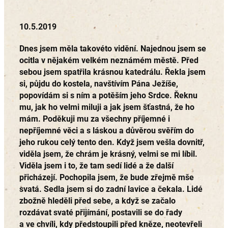
10.5.2019
Dnes jsem měla takovéto vidění. Najednou jsem se
ocitla v nějakém velkém neznámém městě. Před
sebou jsem spatřila krásnou katedrálu. Řekla jsem
si, půjdu do kostela, navštívím Pána Ježíše,
popovídám si s ním a potěším jeho Srdce. Řeknu
mu, jak ho velmi miluji a jak jsem šťastná, že ho
mám. Poděkuji mu za všechny příjemné i
nepříjemné věci a s láskou a důvěrou svěřím do
jeho rukou celý tento den. Když jsem vešla dovnitř,
viděla jsem, že chrám je krásný, velmi se mi líbil.
Viděla jsem i to, že tam sedí lidé a že další
přicházejí. Pochopila jsem, že bude zřejmě mše
svatá. Sedla jsem si do zadní lavice a čekala. Lidé
zbožně hleděli před sebe, a když se začalo
rozdávat svaté přijímání, postavili se do řady
a ve chvíli, kdy předstoupili před kněze, neotevřeli