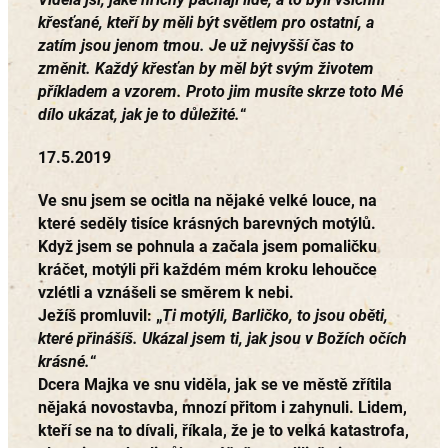
křesťané, kteří by měli být světlem pro ostatní, a
zatím jsou jenom tmou. Je už nejvyšší čas to
změnit. Každý křesťan by měl být svým životem
příkladem a vzorem. Proto jim musíte skrze toto Mé
dílo ukázat, jak je to důležité.
“
17.5.2019
Ve snu jsem se ocitla na nějaké velké louce, na
které seděly tisíce krásných barevných motýlů.
Když jsem se pohnula a začala jsem pomaličku
kráčet, motýli při každém mém kroku lehoučce
vzlétli a vznášeli se směrem k nebi.
Ježíš promluvil:
„
Ti motýli, Barličko, to jsou oběti,
které přinášíš. Ukázal jsem ti, jak jsou v Božích očích
krásné.
“
Dcera Majka ve snu viděla, jak se ve městě zřítila
nějaká novostavba, mnozí přitom i zahynuli. Lidem,
kteří se na to dívali, říkala, že je to velká katastrofa,