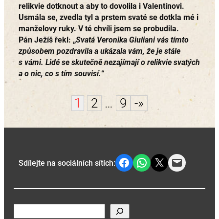
relikvie dotknout a aby to dovolila i Valentínovi.
Usmála se, zvedla tyl a prstem svaté se dotkla mé i
manželovy ruky. V té chvíli jsem se probudila.
Pán Ježíš řekl:
„
Svatá Veronika Giuliani vás tímto
způsobem pozdravila a ukázala vám, že je stále
s vámi. Lidé se skutečně nezajímají o relikvie svatých
a o nic, co s tím souvisí.
“
1
2
…
9
-»
Share on Facebook
Share on WhatsApp
Share on X
Email this Page
Sdílejte na sociálních sítích:
H