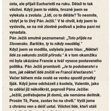
ústa, ale přijali Eucharistii na ruku. Dělali to tak
všichni. Když jsem to viděla, hrozně jsem se
vylekala a zvolala: „Lidi, co to děláte? To nesmíte,
vždyť je to živý Pán Ježíš.“ V té chvíli, kdy jsem to
vyslovila, se na mě zlostně podívali a jedna paní mi
vynadala.
Pán Ježíš smutně poznamenal: „
Toto přijde na
Slovensko. Barličko, ty to nikdy neudělej.
“
Když jsem se modlila, uslyšela jsem hlas:
„Někteří
lidé za sekundu zničili přírodu.“
A v tom okamžiku
mi byla ukázána Francie a tvář vysoce postaveného
politika. Pán Ježíš promluvil: „
Je to podobenství o
tom, jak někteří lidé zničili ve Francii křesťanství.
“
Večer během mše svaté se venku spustil prudký
liják. Když jsme odcházeli z kostela, Valentín, jako
to udělal již několikrát, poprosil Pána Ježíše:
„Ježíši, potřebujeme jít domů, ale nemáme deštník.
Prosím Tě, Pane, zastav ho na chvíli.“ Vyšli jsme
z chrámu ven a déšť ustal. Všichni lidé, kteří stáli