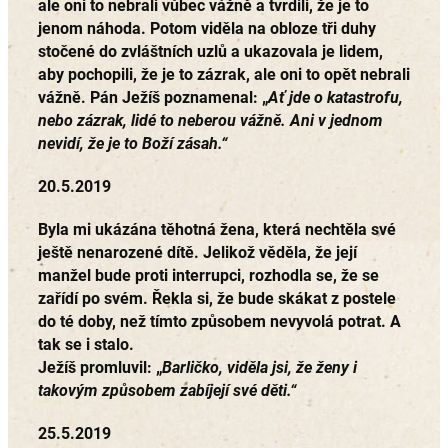
ale oni to nebrali vůbec vážně a tvrdili, že je to
jenom náhoda. Potom viděla na obloze tři duhy
stočené do zvláštních uzlů a ukazovala je lidem,
aby pochopili, že je to zázrak, ale oni to opět nebrali
vážně. Pán Ježíš poznamenal: „
Ať jde o katastrofu,
nebo zázrak, lidé to neberou vážně. Ani v jednom
nevidí, že je to Boží zásah.“
20.5.2019
Byla mi ukázána těhotná žena, která nechtěla své
ještě nenarozené dítě. Jelikož věděla, že její
manžel bude proti interrupci, rozhodla se, že se
zařídí po svém. Řekla si, že bude skákat z postele
do té doby, než tímto způsobem nevyvolá potrat. A
tak se i stalo.
Ježíš promluvil: „
Barličko, viděla jsi, že ženy i
takovým způsobem zabíjejí své děti.“
25.5.2019