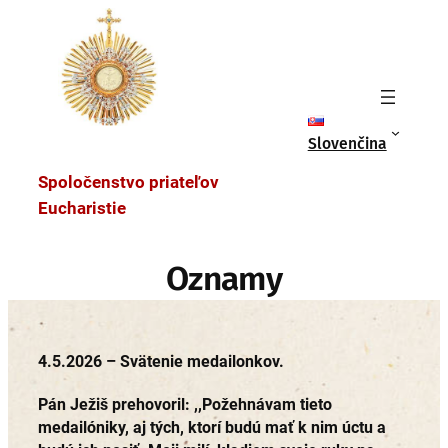
na
obsah
Slovenčina
Spoločenstvo priateľov
Eucharistie
Oznamy
4.5.2026 – Svätenie medailonkov.
Pán Ježiš prehovoril: ,,Požehnávam tieto
medailóniky, aj tých, ktorí budú mať k nim úctu a