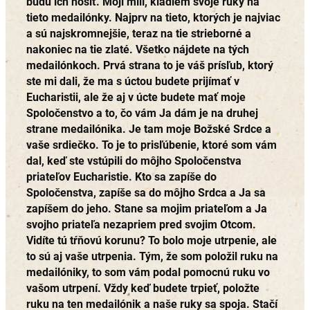
budú ich nosiť. Moji milí, kladiem svoje ruky na
tieto medailónky. Najprv na tieto, ktorých je najviac
a sú najskromnejšie, teraz na tie strieborné a
nakoniec na tie zlaté. Všetko nájdete na tých
medailónkoch. Prvá strana to je váš prísľub, ktorý
ste mi dali, že ma s úctou budete prijímať v
Eucharistii, ale že aj v úcte budete mať moje
Spoločenstvo a to, čo vám Ja dám je na druhej
strane medailónika. Je tam moje Božské Srdce a
vaše srdiečko. To je to prisľúbenie, ktoré som vám
dal, keď ste vstúpili do môjho Spoločenstva
priateľov Eucharistie. Kto sa zapíše do
Spoločenstva, zapíše sa do môjho Srdca a Ja sa
zapíšem do jeho. Stane sa mojim priateľom a Ja
svojho priateľa nezapriem pred svojim Otcom.
Vidíte tú tŕňovú korunu? To bolo moje utrpenie, ale
to sú aj vaše utrpenia. Tým, že som položil ruku na
medailóniky, to som vám podal pomocnú ruku vo
vašom utrpení. Vždy keď budete trpieť, položte
ruku na ten medailónik a naše ruky sa spoja. Stačí