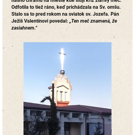
nášho chrámu na mieste kde stojí kríž žiarivý meč.
Odfotila to tiež ráno, keď prichádzala na Sv. omšu.
Stalo sa to pred rokom na sviatok sv. Jozefa. Pán
Ježiš Valentínovi povedal:
„Ten meč znamená, že
zasiahnem.“