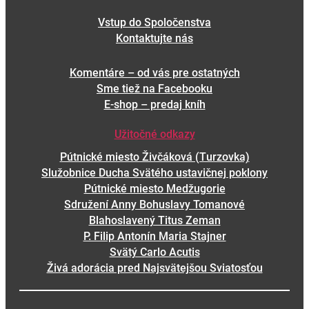
a
Vstup do Spoločenstva
d
Kontaktujte nás
a
ť
Komentáre – od vás pre ostatných
Sme tiež na Facebooku
E-shop – predaj kníh
Užitočné odkazy
Pútnické miesto Živčáková (Turzovka)
Služobnice Ducha Svätého ustavičnej poklony
Pútnické miesto Medžugorie
Sdružení Anny Bohuslavy Tomanové
Blahoslavený Titus Zeman
P. Filip Antonín Maria Stajner
Svätý Carlo Acutis
Živá adorácia pred Najsvätejšou Sviatosťou