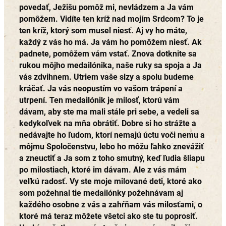
povedať, Ježišu pomôž mi, nevládzem a Ja vám
pomôžem. Vidíte ten kríž nad mojím Srdcom? To je
ten kríž, ktorý som musel niesť. Aj vy ho máte,
každý z vás ho má. Ja vám ho pomôžem niesť. Ak
padnete, pomôžem vám vstať. Znova dotknite sa
rukou môjho medailónika, naše ruky sa spoja a Ja
vás zdvihnem. Utriem vaše slzy a spolu budeme
kráčať. Ja vás neopustím vo vašom trápení a
utrpení. Ten medailónik je milosť, ktorú vám
dávam, aby ste ma mali stále pri sebe, a vedeli sa
kedykoľvek na mňa obrátiť. Dobre si ho strážte a
nedávajte ho ľudom, ktorí nemajú úctu voči nemu a
môjmu Spoločenstvu, lebo ho môžu ľahko znevážiť
a zneuctiť a Ja som z toho smutný, keď ľudia šliapu
po milostiach, ktoré im dávam. Ale z vás mám
veľkú radosť. Vy ste moje milované deti, ktoré ako
som požehnal tie medailónky požehnávam aj
každého osobne z vás a zahŕňam vás milosťami, o
ktoré má teraz môžete všetci ako ste tu poprosiť.