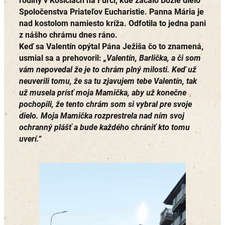
rodiny v Košiciach na Furči, kde začalo Božie dielo
Spoločenstva Priateľov Eucharistie. Panna Mária je
nad kostolom namiesto kríža. Odfotila to jedna pani
z nášho chrámu dnes ráno.
Keď sa Valentín opýtal Pána Ježiša čo to znamená,
usmial sa a prehovoril:
„
Valentín, Barlička, a či som
vám nepovedal že je to chrám plný milosti. Keď už
neuverili tomu, že sa tu zjavujem tebe Valentín, tak
už musela prísť moja Mamička, aby už konečne
pochopili, že tento chrám som si vybral pre svoje
dielo. Moja Mamička rozprestrela nad ním svoj
ochranný plášť a bude každého chrániť kto tomu
uverí.
“