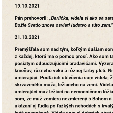
19.10.2021
Pán prehovoril:
„Barlička, videla si ako sa sat
Božie Svetlo znova osvieti ľudstvo a túto zem.“
21.10.2021
Premýšľala som nad tým, koľkým dušiam som
z každej, ktorá ma o pomoc prosí. Ako som ta
posiatym odpudzujúcimi bradavicami. Vyzeral
kmeňov, rôzneho veku a rôznej farby pleti. Niek
umierajúci. Podľa ich oblečenia som videla, že
skrvaveného muža, ležiaceho na zemi. Videla s
umierajúci muž ležiaci na nemocničnom lôžku. 
som, že muž zomiera nezmierený s Bohom a že 
ukázaní aj ľudia po ťažkých nehodách s trval
ináč poznačené. Videla som aj dobrých zbož