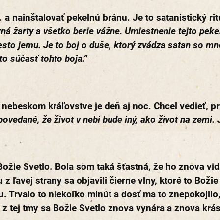
 a nainštalovať pekelnú bránu. Je to satanistický ri
ná žarty a všetko berie vážne. Umiestnenie tejto pek
iesto jemu. Je to boj o duše, ktorý zvádza satan so mno
to súčasť tohto boja.“
v nebeskom kráľovstve je deň aj noc. Chcel vedieť, p
ovedané, že život v nebi bude iný, ako život na zemi. J
ožie Svetlo. Bola som taká šťastná, že ho znova vi
 ľavej strany sa objavili čierne vlny, ktoré to Božie 
mu. Trvalo to niekoľko minút a dosť ma to znepokojil
z tej tmy sa Božie Svetlo znova vynára a znova krás