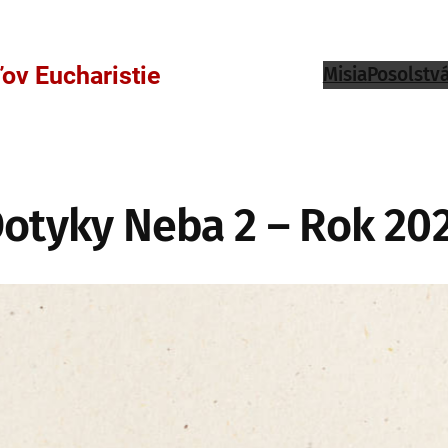
ov Eucharistie
Misia
Posolstv
otyky Neba 2 – Rok 20