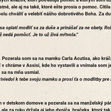
stné, ale aj na také, ktoré ešte prosia o pomoc. Cítil
lu chváliť a velebiť nášho dobrotivého Boha. Za duše
 sa oplatí modliť sa za duše a prinášať za ne obety. Rob
 nedá pomôcť. Je to už živá mŕtvola.“
. Pozerala som sa na mamku Carla Acutisa, ako kráč
í v chráme v Assisi, kde ho vystavili a vnímala som 
o sa na mňa usmial.
riviedol k tebe svoju mamku a prosí ťa o modlitby pre 
 v detskom domove a pozerala sa na manželský pár, k
ale za ruku držala aj jeho dvojča, bračeka, ktorý tak