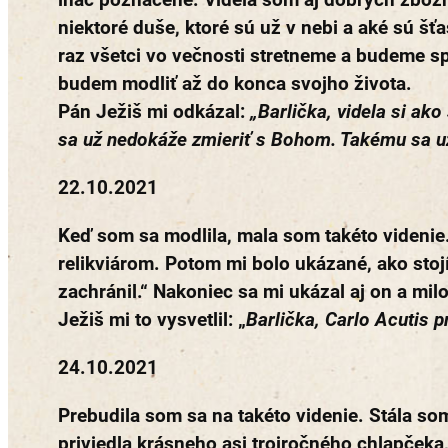
niektoré duše, ktoré sú už v nebi a aké sú šťa
raz všetci vo večnosti stretneme a budeme spo
budem modliť až do konca svojho života.
Pán Ježiš mi odkázal:
„Barlička, videla si ako
sa už nedokáže zmieriť s Bohom. Takému sa už
22.10.2021
Keď som sa modlila, mala som takéto videnie
relikviárom. Potom mi bolo ukázané, ako stoj
zachránil.“ Nakoniec sa mi ukázal aj on a mil
Ježiš mi to vysvetlil: „
Barlička, Carlo Acutis p
24.10.2021
Prebudila som sa na takéto videnie. Stála som
priviedla krásneho asi trojročného chlapčeka, 