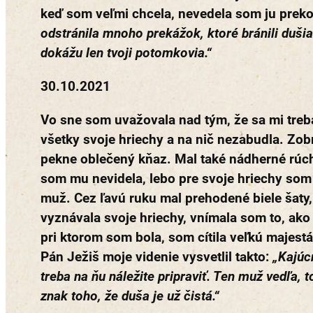
keď som veľmi chcela, nevedela som ju preko
odstránila mnoho prekážok, ktoré bránili duši
dokážu len tvoji potomkovia.“
30.10.2021
Vo sne som uvažovala nad tým, že sa mi treb
všetky svoje hriechy a na nič nezabudla. Zobr
pekne oblečený kňaz. Mal také nádherné rúc
som mu nevidela, lebo pre svoje hriechy som 
muž. Cez ľavú ruku mal prehodené biele šaty,
vyznávala svoje hriechy, vnímala som to, ako 
pri ktorom som bola, som cítila veľkú majestá
Pán Ježiš moje videnie vysvetlil takto:
„Kajúc
treba na ňu náležite pripraviť. Ten muž vedľa, 
znak toho, že duša je už čistá.“