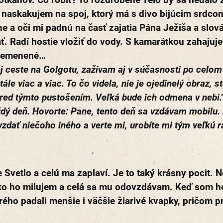
a naskakujem na spoj, ktorý má s divo bijúcim srdco
 a oči mi padnú na časť zajatia Pána Ježiša a slová
. Radí hostie vložiť do vody. S kamarátkou zahajuje
 premenené…
j ceste na Golgotu, zažívam aj v súčasnosti po celom
le viac a viac. To čo videla, nie je ojedinelý obraz, 
red týmto pustošením. Veľká bude ich odmena v nebi.“ 
ždý deň. Hovorte: Pane, tento deň sa vzdávam mobilu. 
dať niečoho iného a verte mi, urobíte mi tým veľkú r
etlo a celú ma zaplaví. Je to taký krásny pocit. Ne
o ho milujem a celá sa mu odovzdávam. Keď som ho p
rého padali menšie i väčšie žiarivé kvapky, pričom pr