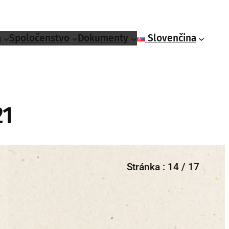
á
Spoločenstvo
Dokumenty
Slovenčina
21
Stránka :
14 / 17