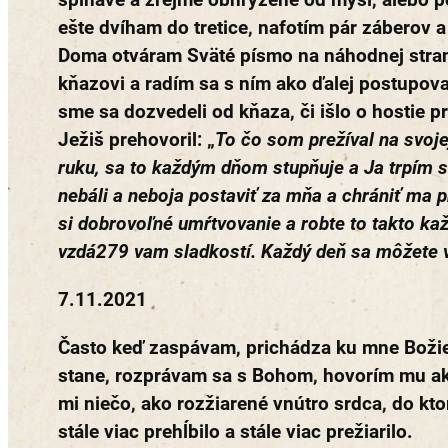
ešte dvíham do tretice, nafotím pár záberov 
Doma otváram Sväté písmo na náhodnej strane
kňazovi a radím sa s ním ako ďalej postupovať
sme sa dozvedeli od kňaza, či išlo o hostie
Ježiš prehovoril: „
To čo som prežíval na svoje
ruku, sa to každým dňom stupňuje a Ja trpím stá
nebáli a neboja postaviť za mňa a chrániť ma p
si dobrovoľné umŕtvovanie a robte to takto ka
vzdá279 vam sladkostí. Každý deň sa môžete vz
7.11.2021
Často keď zaspávam, prichádza ku mne Božie Sv
stane, rozprávam sa s Bohom, hovorím mu ak
mi niečo, ako rozžiarené vnútro srdca, do kto
stále viac prehĺbilo a stále viac prežiarilo.