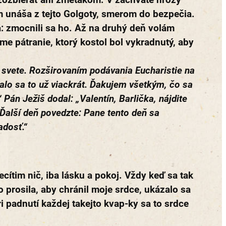
m unáša z tejto Golgoty, smerom do bezpečia.
: zmocnili sa ho. Až na druhý deň volám
me pátranie, ktorý kostol bol vykradnutý, aby
 svete. Rozširovaním podávania Eucharistie na
stalo sa to už viackrát. Ďakujem všetkým, čo sa
Pán Ježiš dodal: „Valentín, Barlička, nájdite
Ďalší deň povedzte: Pane tento deň sa
adosť.“
cítim nič, iba lásku a pokoj. Vždy keď sa tak
rosila, aby chránil moje srdce, ukázalo sa
i padnutí každej takejto kvap-ky sa to srdce