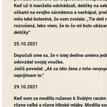
Keď už tí manželia odchádzali, detičky na se
očkami na svojho súrodenca a nechápal, prečo 
mňa také bolestné, že som zvolala: „Tie deti 
rozrušená, lebo viem, že to čo mi bolo ukázan
detičky.“
25.10.2021
Dopočuli sme sa, že v istej dedine umiera jedn
odovzdať svojej vnučke.
Ježiš povedal: „
Ak sa táto žena z toho nevysp
neprijímam to.“
29.10.2021
Keď som sa modlila ruženec k Svätým ranám z
rôzne veľké a rôzne hlboké mláky. Modlila so