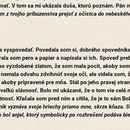
nať. V tom sa mi ukázala duša, ktorú poznám. Pán m
am z tvojho príbuzenstva prejsť z očistca do nebeské
a vyspovedať. Povedala som si, dobrého spovedníka 
ala som pero a papier a napísala si ich. Spoveď prebi
ho vyzdobené zlatom, že som mala pocit, akoby som
nemala odvahu zdvihnúť svoje oči, ale videla som, ž
 akoby pripravené pre mňa. Stál po jeho pravej stra
veľkú slávnosť. Bolo mi ukázané, že o tom vie celé 
tnosť. Kľačala som pred ním a cítila, že je to sám Bo
nik vyznáva svoje hriechy priamo mne, skrze kňaza. Sv
to bol anjel, ktorý symbolicky po rozhrešení podáva bi