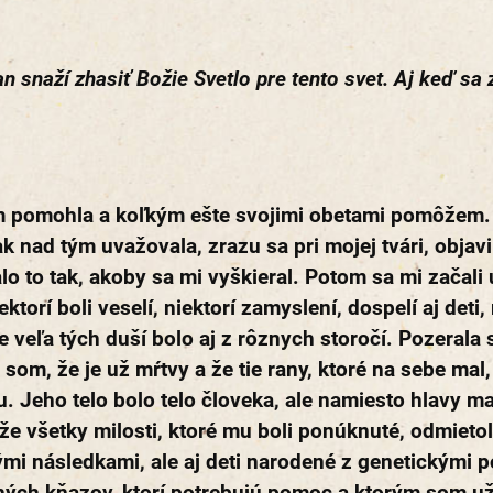
an snaží zhasiť Božie Svetlo pre tento svet. Aj keď sa
 pomohla a koľkým ešte svojimi obetami pomôžem. 
k nad tým uvažovala, zrazu sa pri mojej tvári, objav
o to tak, akoby sa mi vyškieral. Potom sa mi začali
torí boli veselí, niektorí zamyslení, dospelí aj deti,
 veľa tých duší bolo aj z rôznych storočí. Pozerala s
om, že je už mŕtvy a že tie rany, ktoré na sebe mal
Jeho telo bolo telo človeka, ale namiesto hlavy mal
všetky milosti, ktoré mu boli ponúknuté, odmietol. 
ými následkami, ale aj deti narodené z genetickými p
ných kňazov, ktorí potrebujú pomoc a ktorým som u