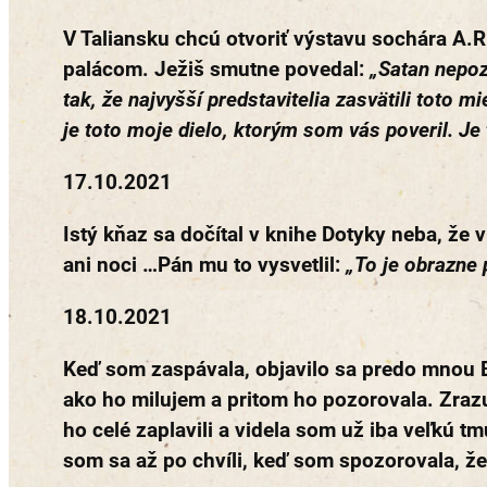
V Taliansku chcú otvoriť výstavu sochára A.R.
palácom. Ježiš smutne povedal:
„Satan nepoz
tak, že najvyšší predstavitelia zasvätili toto m
je toto moje dielo, ktorým som vás poveril. Je 
17.10.2021
Istý kňaz sa dočítal v knihe Dotyky neba, že 
ani noci …Pán mu to vysvetlil:
„To je obrazne p
18.10.2021
Keď som zaspávala, objavilo sa predo mnou B
ako ho milujem a pritom ho pozorovala. Zrazu z
ho celé zaplavili a videla som už iba veľkú t
som sa až po chvíli, keď som spozorovala, že 