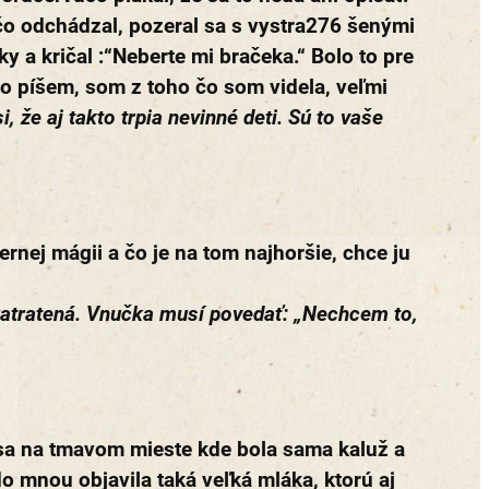
 čo odchádzal, pozeral sa s vystra276 šenými
y a kričal :“Neberte mi bračeka.“ Bolo to pre
 to píšem, som z toho čo som videla, veľmi
si, že aj takto trpia nevinné deti. Sú to vaše
ernej mágii a čo je na tom najhoršie, chce ju
 zatratená. Vnučka musí povedať: „Nechcem to,
 sa na tmavom mieste kde bola sama kaluž a
o mnou objavila taká veľká mláka, ktorú aj