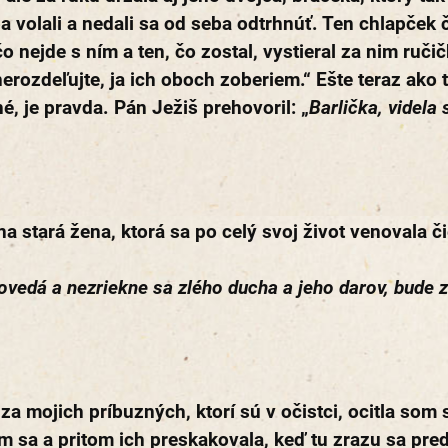
ba volali a nedali sa od seba odtrhnúť. Ten chlapček
nejde s ním a ten, čo zostal, vystieral za nim ručičk
nerozdeľujte, ja ich oboch zoberiem.“ Ešte teraz ako
é, je pravda. Pán Ježiš prehovoril: „
Barlička, videla 
a stará žena, ktorá sa po celý svoj život venovala či
ovedá a nezriekne sa zlého ducha a jeho darov, bude
a mojich príbuzných, ktorí sú v očistci, ocitla som
m sa a pritom ich preskakovala, keď tu zrazu sa pred