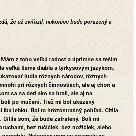
 zdá, že už zvíťazil, nakoniec bude porazený a
Mám z toho veľkú radosť a úprimne sa teším
ila veľká tlama diabla s tyrkysovým jazykom,
 ukazovať ľudia rôznych národov, rôznych
 mnohí pri rôznych činnostiach, ale aj chorí a
om sa na deti ako sa hrali, ale aj na
, boli po mučení. Tiež mi bol ukázaný
 iba lebku. Bol to hrôzostrašný pohľad. Cítila
Cítila som, že bude zatratený. Boli mi
oruchami, bez ručičiek, bez nožičiek, alebo
ž pomohla. Nakoniec som sa pozerala na