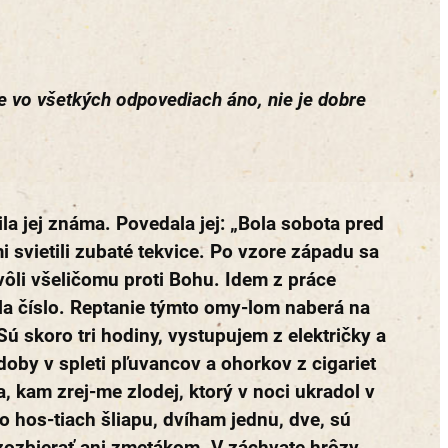
e vo všetkých odpovediach áno, nie je dobre
la jej známa. Povedala jej: „Bola sobota pred
 svietili zubaté tekvice. Po vzore západu sa
vôli všeličomu proti Bohu. Idem z práce
tla číslo. Reptanie týmto omy-lom naberá na
 Sú skoro tri hodiny, vystupujem z električky a
doby v spleti pľuvancov a ohorkov z cigariet
, kam zrej-me zlodej, ktorý v noci ukradol v
o hos-tiach šliapu, dvíham jednu, dve, sú
 zozbierať ani zmetákom. V záchvate hrôzy