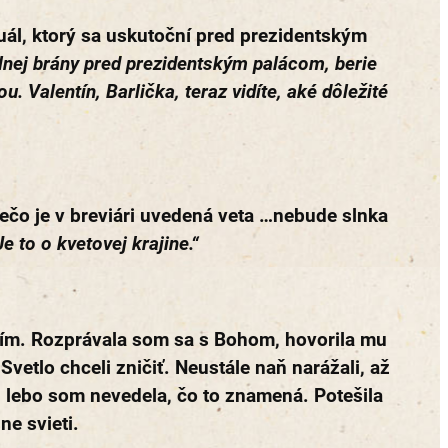
tuál, ktorý sa uskutoční pred prezidentským
elnej brány pred prezidentským palácom, berie
u. Valentín, Barlička, teraz vidíte, aké dôležité
rečo je v breviári uvedená veta …nebude slnka
e to o kvetovej krajine.“
dím. Rozprávala som sa s Bohom, hovorila mu
Svetlo chceli zničiť. Neustále naň narážali, až
o, lebo som nevedela, čo to znamená. Potešila
ne svieti.