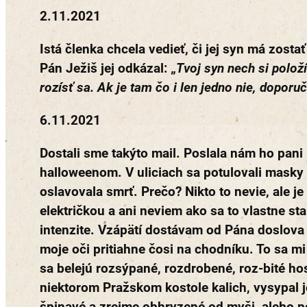
2.11.2021
Istá členka chcela vedieť, či jej syn má zosta
Pán Ježiš jej odkázal: „
Tvoj syn nech si polož
rozísť sa. Ak je tam čo i len jedno nie, doporuč
6.11.2021
Dostali sme takýto mail. Poslala nám ho pani 
halloweenom. V uliciach sa potulovali masky k
oslavovala smrť. Prečo? Nikto to nevie, ale 
električkou a ani neviem ako sa to vlastne st
intenzite. Vzápätí dostávam od Pána doslova
moje oči pritiahne čosi na chodníku. To sa mi
sa belejú rozsýpané, rozdrobené, roz-bité hos
niektorom Pražskom kostole kalich, vysypal j
špinavé a zrejme obhryzené od myši, alebo p