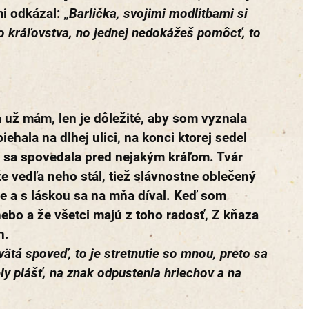
i odkázal: „
Barlička, svojimi modlitbami si
ho kráľovstva, no jednej nedokážeš pomôcť, to
už mám, len je dôležité, aby som vyznala
ehala na dlhej ulici, na konci ktorej sedel
 sa spovedala pred nejakým kráľom. Tvár
e vedľa neho stál, tiež slávnostne oblečený
ne a s láskou sa na mňa díval. Keď som
nebo a že všetci majú z toho radosť, Z kňaza
h.
ätá spoveď, to je stretnutie so mnou, preto sa
ely plášť, na znak odpustenia hriechov a na