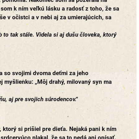
a som k ním veľkú lásku a radosť z toho, že sa
 v očistci a v nebi aj za umierajúcich, sa
 to tak stále. Videla si aj dušu človeka, ktorý
a so svojimi dvoma deťmi za jeho
jej myšlienku: „Môj drahý, milovaný syn ma
ňu, aj pre svojich súrodencov.“
torý si prišiel pre dieťa. Nejaká pani k ním
 srdcervúco plakal, že sa to nedá ani opísať.