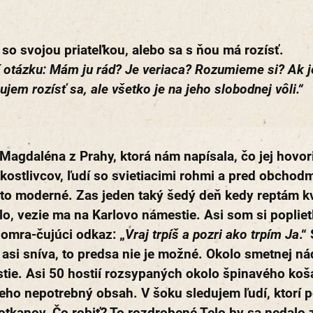
ť so svojou priateľkou, alebo sa s ňou má rozísť.
í otázku: Mám ju rád? Je veriaca? Rozumieme si? Ak j
ujem rozísť sa, ale všetko je na jeho slobodnej vôli.“
Magdaléna z Prahy, ktorá nám napísala, čo jej hovori
ostlivcov, ľudí so svietiacimi rohmi a pred obchodmi
je to moderné. Zas jeden taký šedý deň kedy reptám k
alo, vezie ma na Karlovo námestie. Asi som si poplie
 omra-čujúci odkaz: „
Vraj trpíš a pozri ako trpím Ja
.“
 asi sníva, to predsa nie je možné. Okolo smetnej ná
tie. Asi 50 hostií rozsypaných okolo špinavého koša
eho nepotrebný obsah. V šoku sledujem ľudí, ktorí p
otkanov. Čo robiť? To rozdrobené Telo by sa nedalo